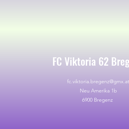
FC Viktoria 62 Bre
fc.viktoria.bregenz@gmx.a
Neu Amerika 1b
6900 Bregenz