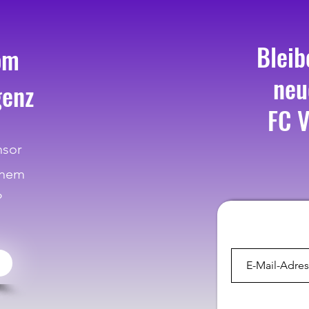
Bleib
om
neu
genz
FC V
nsor
inem
?