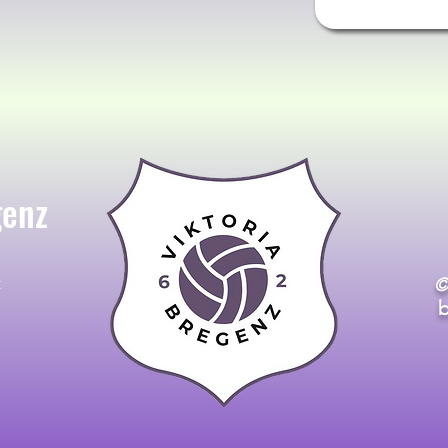
genz
t
©
b