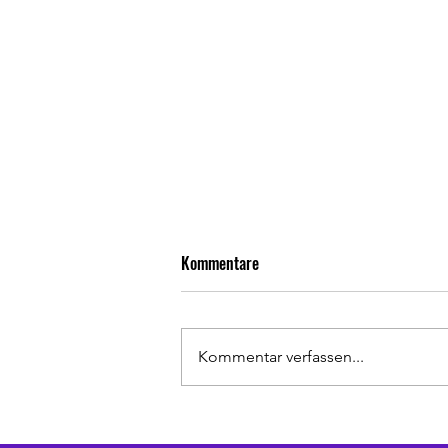
Kommentare
Kommentar verfassen...
Herbst-Abschlussfest am Viktoria
Platz!