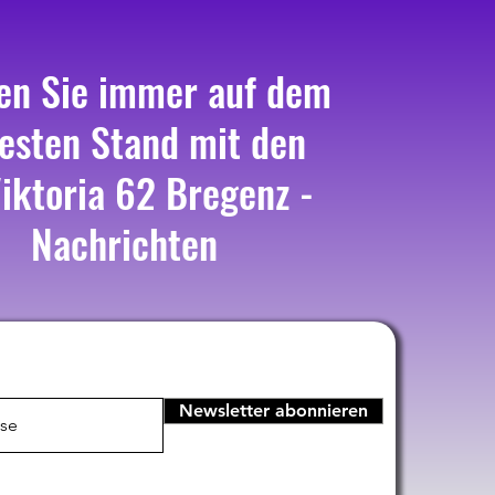
en Sie immer auf dem
esten Stand mit den
iktoria 62 Bregenz -
Nachrichten
Newsletter abonnieren