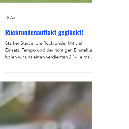
10. Apr.
Rückrundenauftakt geglückt!
Starker Start in die Rückrunde: Mit viel
Einsatz, Tempo und der richtigen Einstellung
holen wir uns einen verdienten 2:1-Heimsieg
gegen RW Langen! Von Beginn an präsent,
als Team geschlossen und in den
entscheidenden Momenten eiskalt – so
sichern wir uns die nächsten 3 Punkte
zuhause! Der Lohn: Sprung vom 4. auf den 3.
Tabellenplatz! Ein klares Zeichen zum
Auftakt – und noch lange nicht das Ende.
Weiter geht’s am Samstag 11.04.26 um 14:30