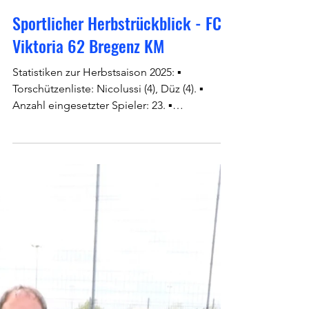
13. Nov. 2025
Sportlicher Herbstrückblick - FC
Viktoria 62 Bregenz KM
Statistiken zur Herbstsaison 2025: ▪
Torschützenliste: Nicolussi (4), Düz (4). ▪
Anzahl eingesetzter Spieler: 23. ▪
Dauerbrenner: Dogukan Alkin – 1.134
Einsatzminuten, Sebastian Roth – 1.080
Minuten. ▪ Dauer ohne Gegentor (2.-6.
Spieltag): 407 Minuten.