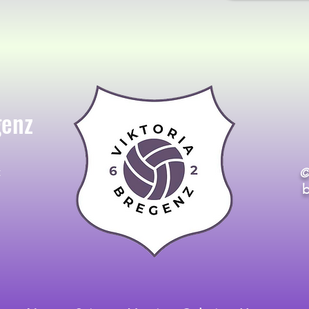
genz
t
©
b