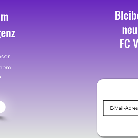
Bleib
om
neu
genz
FC V
nsor
inem
?