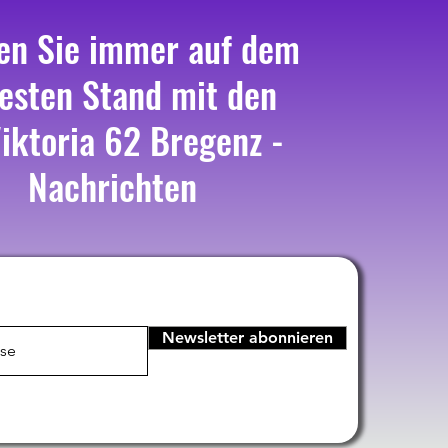
en Sie immer auf dem
esten Stand mit den
iktoria 62 Bregenz -
Nachrichten
Newsletter abonnieren