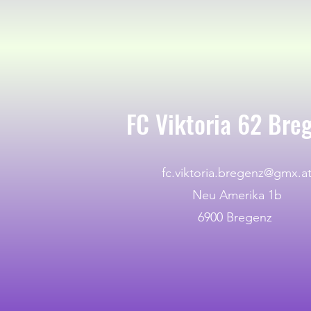
FC Viktoria 62 Bre
fc.viktoria.bregenz@gmx.a
Neu Amerika 1b
6900 Bregenz