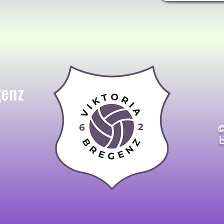
genz
t
©
b