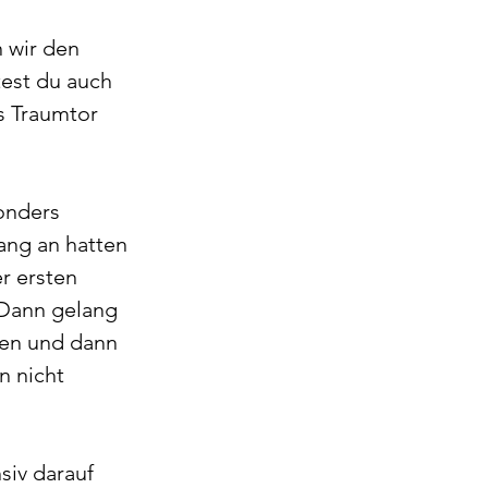
 wir den 
test du auch 
s Traumtor 
onders 
ang an hatten 
r ersten 
.Dann gelang 
ten und dann 
n nicht 
siv darauf 