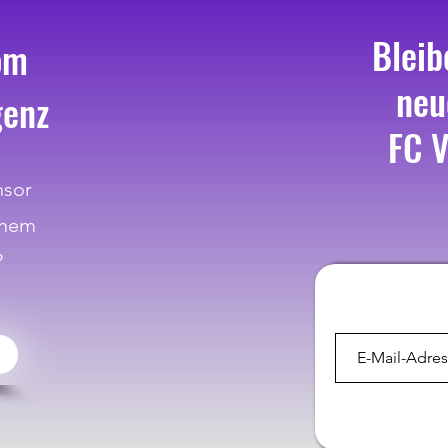
Bleib
om
neu
genz
FC V
nsor
inem
?