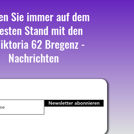
en Sie immer auf dem
esten Stand mit den
iktoria 62 Bregenz -
Nachrichten
Newsletter abonnieren