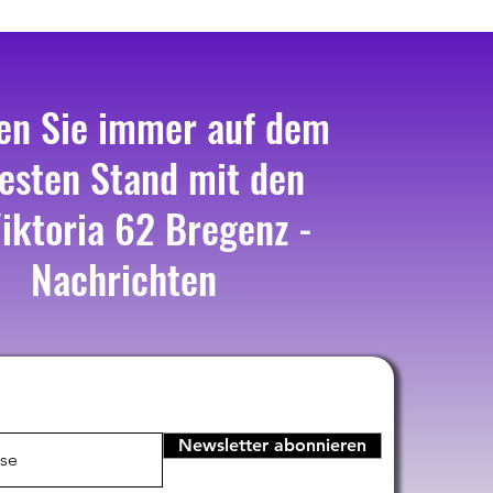
en Sie immer auf dem
esten Stand mit den
iktoria 62 Bregenz -
Nachrichten
Newsletter abonnieren