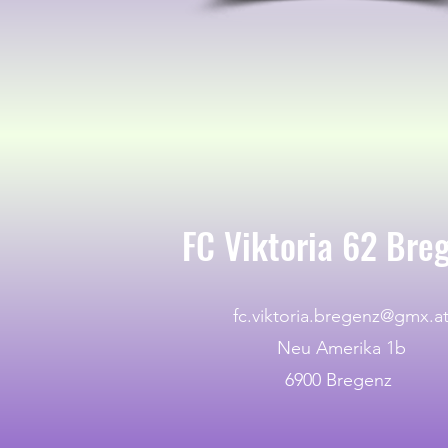
FC Viktoria 62 Bre
fc.viktoria.bregenz@gmx.a
Neu Amerika 1b
6900 Bregenz