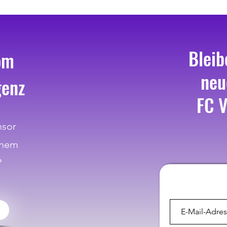
Sportlicher Herbstrückblick - FC
Viktoria 62 Bregenz KM
Bleib
om
neu
genz
FC V
nsor
inem
?