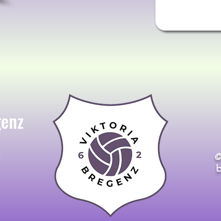
genz
t
©
b