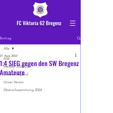
FC Viktoria 62 Bregenz
Beitrag
Alle
27. Aug. 2023
Alle
1:4 SIEG gegen den SW Bregenz
Meister 2022/23
Amateure
Unsere Jugend
Unser Verein
Überschwemmung 2024