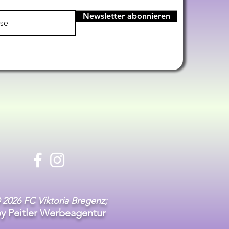
Newsletter abonnieren
 2026 FC Viktoria Bregenz;
y Peitler Werbeagentur