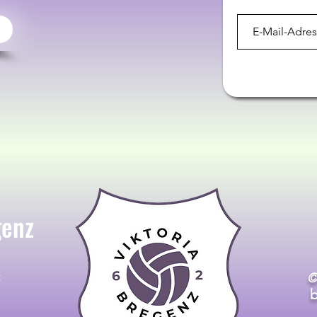
genz
t
©
b