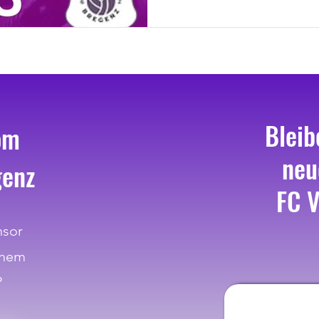
Bleib
om
neu
genz
FC V
nsor
inem
?