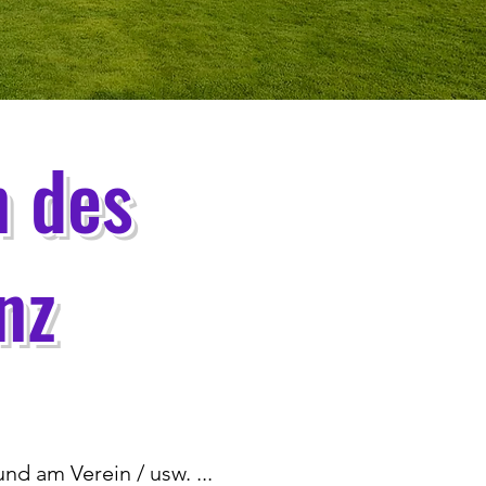
n des
nz
 am Verein / usw. ...