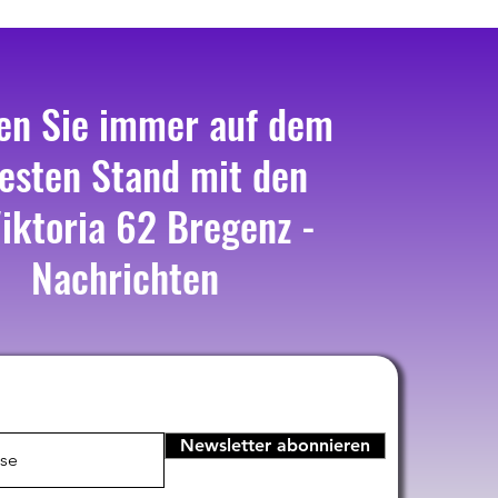
en Sie immer auf dem
esten Stand mit den
iktoria 62 Bregenz -
Nachrichten
Newsletter abonnieren