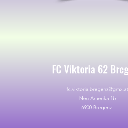
FC Viktoria 62 Bre
fc.viktoria.bregenz@gmx.a
Neu Amerika 1b
6900 Bregenz