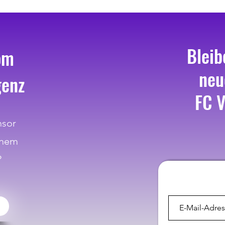
Bleib
om
neu
genz
FC V
nsor
inem
?