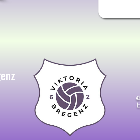
genz
t
©
b