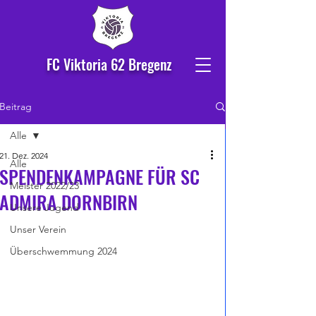
FC Viktoria 62 Bregenz
Beitrag
Alle
21. Dez. 2024
Alle
SPENDENKAMPAGNE FÜR SC
Meister 2022/23
ADMIRA DORNBIRN
Unsere Jugend
Unser Verein
Überschwemmung 2024