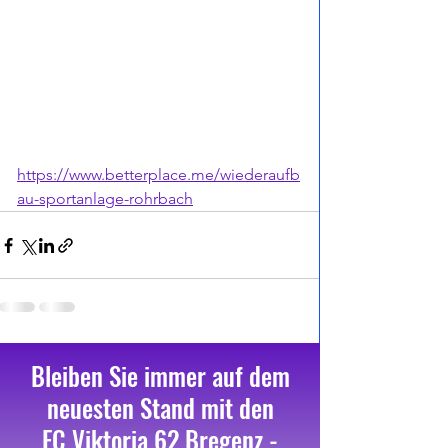
https://www.betterplace.me/wiederaufb
au-sportanlage-rohrbach
Alle ansehen
Aktuelle Beiträge
Bleiben Sie immer auf dem
neuesten Stand mit den
FC Viktoria 62 Bregenz -