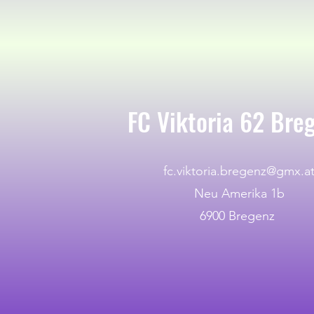
FC Viktoria 62 Bre
fc.viktoria.bregenz@gmx.a
Neu Amerika 1b
6900 Bregenz