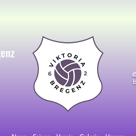
genz
t
©
b