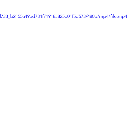
39d733_b2155a49ed784f71918a825e01f5d573/480p/mp4/file.mp4