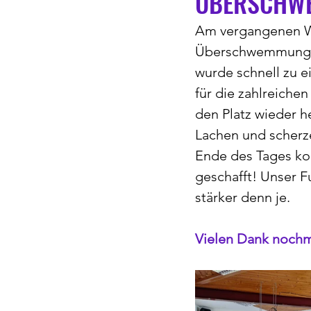
ÜBERSCHWE
Am vergangenen Wo
Überschwemmung am
wurde schnell zu e
für die zahlreichen
den Platz wieder he
Lachen und scherze
Ende des Tages ko
geschafft! Unser F
stärker denn je.
Vielen Dank nochma