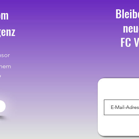
Bleib
om
neu
genz
FC V
nsor
inem
?