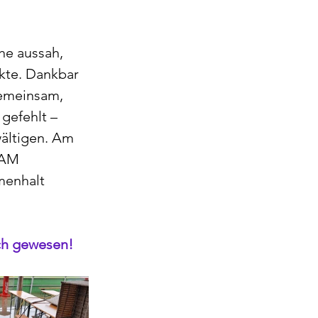
 
e aussah, 
kte. Dankbar 
gemeinsam, 
gefehlt – 
ältigen. Am 
SAM 
menhalt 
ich gewesen!