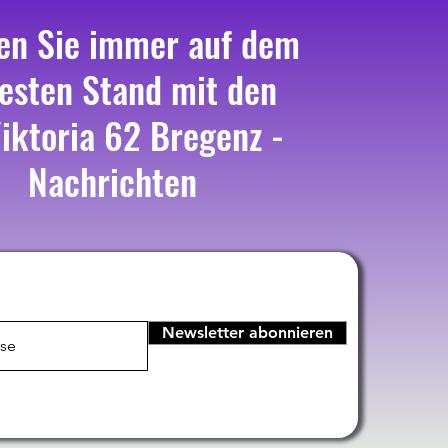
en Sie immer auf dem
esten Stand mit den
iktoria 62 Bregenz -
Nachrichten
Newsletter abonnieren